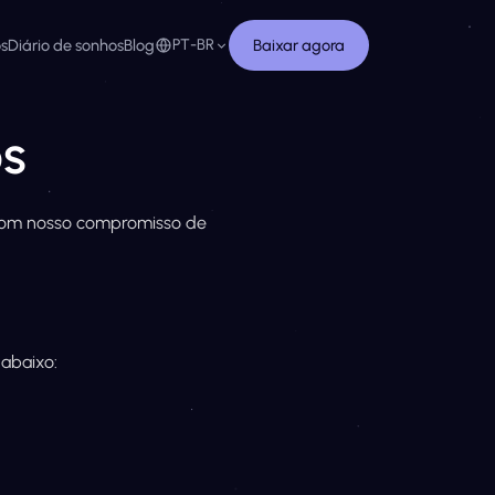
os
Diário de sonhos
Blog
PT-BR
Baixar agora
os
 com nosso compromisso de
 abaixo: