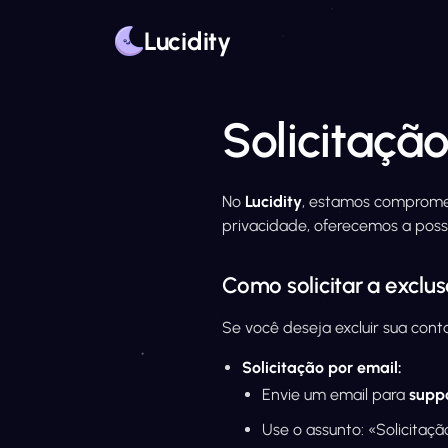
Lucidity
Solicitaçã
Home
Exclusão de dados
No
Lucidity
, estamos comprome
privacidade, oferecemos a possi
Como solicitar a exclu
Se você deseja excluir sua conta
Solicitação por email:
Envie um email para
supp
Use o assunto: «Solicitaç