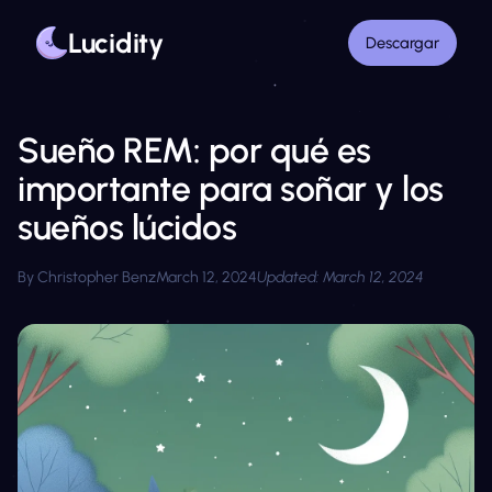
Lucidity
Descargar
Sueño REM: por qué es
Home
Blog
importante para soñar y los
Sueño REM: por qué es importante para soñar y los sueños l
sueños lúcidos
By Christopher Benz
March 12, 2024
Updated:
March 12, 2024