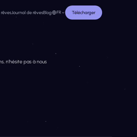
 rêves
Journal de rêves
Blog
FR
Télécharger
ns, n'hésite pas à nous