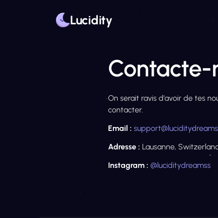
Lucidity
Contacte-
Home
Contact
On serait ravis d'avoir de tes no
contacter.
Email :
support@luciditydream
Adresse :
Lausanne, Switzerlan
Instagram :
@luciditydreamss