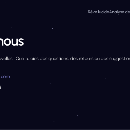
Rêve lucide
Analyse de
nous
uvelles ! Que tu aies des questions, des retours ou des suggestio
s.com
d