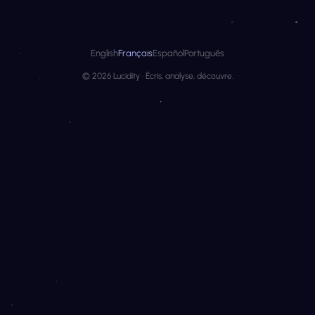
English
Français
Español
Português
© 2026 Lucidity · Écris, analyse, découvre.